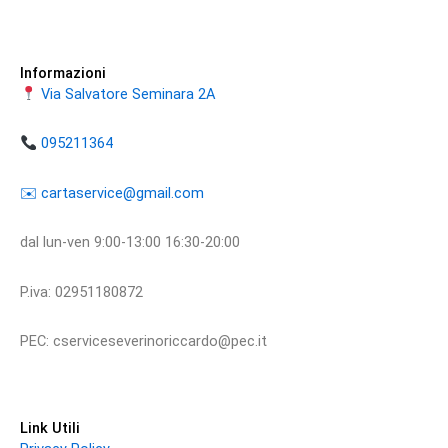
Informazioni
Via Salvatore Seminara 2A
095211364
​​✉️ ​cartaservice@gmail.com
dal lun-ven 9:00-13:00 16:30-20:00
P.iva: 02951180872
PEC: cserviceseverinoriccardo@pec.it
Link Utili