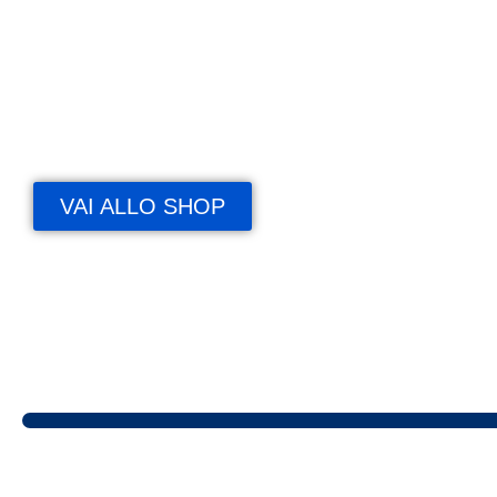
Carta, cancelleria e archiviazione per
ogni esigenza aziendale
VAI ALLO SHOP