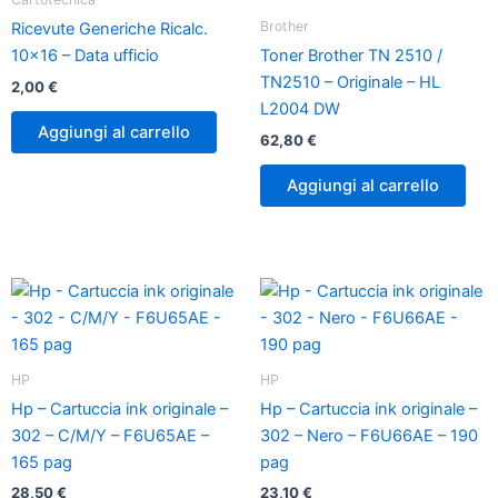
Brother
Ricevute Generiche Ricalc.
10×16 – Data ufficio
Toner Brother TN 2510 /
TN2510 – Originale – HL
2,00
€
L2004 DW
Aggiungi al carrello
62,80
€
Aggiungi al carrello
HP
HP
Hp – Cartuccia ink originale –
Hp – Cartuccia ink originale –
302 – C/M/Y – F6U65AE –
302 – Nero – F6U66AE – 190
165 pag
pag
28,50
€
23,10
€