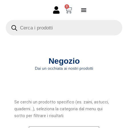
Vai
0
Carrello
al
contenuto
Products
search
Negozio
Dai un occhiata ai nostri prodotti
Se cerchi un prodotto specifico (es. zaini, astucci,
quaderni…), seleziona la categoria dal menu qui
sotto per filtrare i risultati.