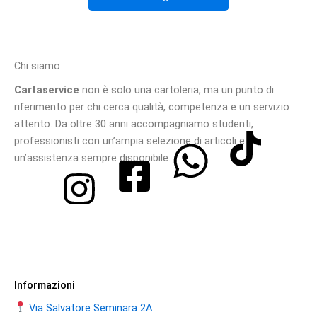
pagina
del
prodotto
Chi siamo
Cartaservice
non è solo una cartoleria, ma un punto di
riferimento per chi cerca qualità, competenza e un servizio
attento. Da oltre 30 anni accompagniamo studenti,
professionisti con un’ampia selezione di articoli e
un’assistenza sempre disponibile.
Informazioni
Via Salvatore Seminara 2A