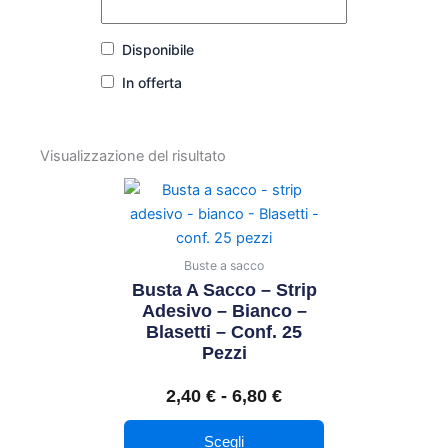
Disponibile
In offerta
Visualizzazione del risultato
Questo
Fascia
prodotto
di
ha
prezzo:
più
Buste a sacco
da
varianti.
Busta A Sacco – Strip
2,40 €
Le
Adesivo – Bianco –
a
Blasetti – Conf. 25
opzioni
6,80 €
Pezzi
possono
essere
2,40
€
-
6,80
€
scelte
nella
Scegli