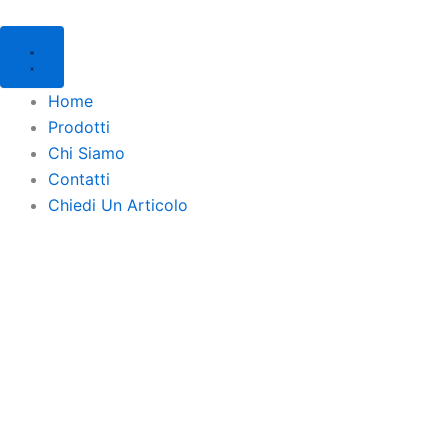
Products
Products
Vai
search
search
al
contenuto
Home
Prodotti
Chi Siamo
Contatti
Chiedi Un Articolo