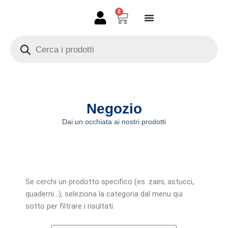
Vai
0
Carrello
al
contenuto
Products
search
Negozio
Dai un occhiata ai nostri prodotti
Se cerchi un prodotto specifico (es. zaini, astucci,
quaderni…), seleziona la categoria dal menu qui
sotto per filtrare i risultati.