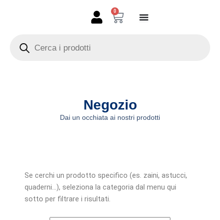
Vai
0
Carrello
al
contenuto
Products
search
Negozio
Dai un occhiata ai nostri prodotti
Se cerchi un prodotto specifico (es. zaini, astucci,
quaderni…), seleziona la categoria dal menu qui
sotto per filtrare i risultati.