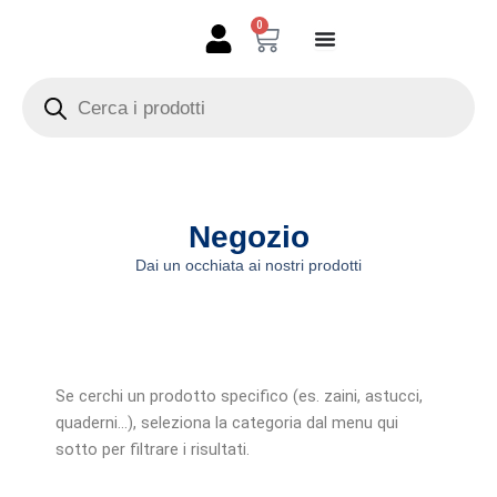
Vai
0
Carrello
al
contenuto
Products
search
Negozio
Dai un occhiata ai nostri prodotti
Se cerchi un prodotto specifico (es. zaini, astucci,
quaderni…), seleziona la categoria dal menu qui
sotto per filtrare i risultati.