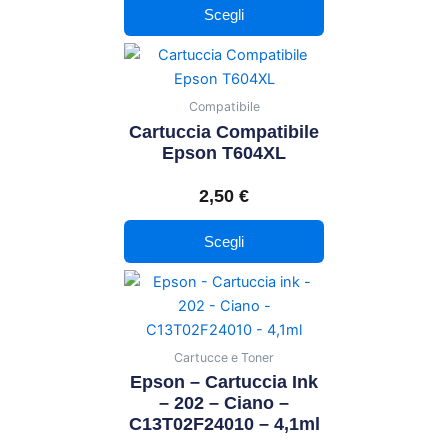
Scegli
essere
scelte
Questo
nella
prodotto
pagina
ha
Compatibile
del
più
Cartuccia Compatibile
prodotto
varianti.
Epson T604XL
Le
2,50
€
opzioni
possono
Scegli
essere
scelte
nella
pagina
del
Cartucce e Toner
prodotto
Epson – Cartuccia Ink
– 202 – Ciano –
C13T02F24010 – 4,1ml