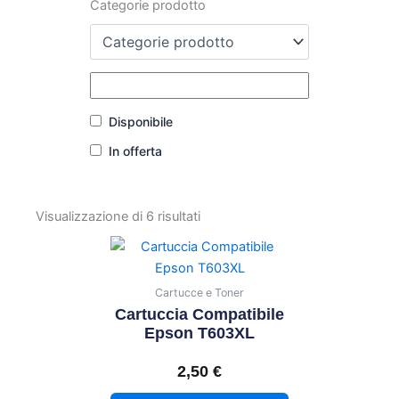
Categorie prodotto
Disponibile
In offerta
Visualizzazione di 6 risultati
Questo
prodotto
ha
Cartucce e Toner
più
Cartuccia Compatibile
varianti.
Epson T603XL
Le
2,50
€
opzioni
possono