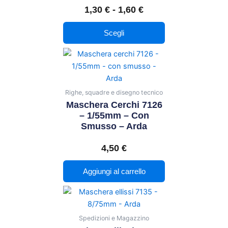
a
1,30
€
-
1,60
€
opzioni
1,60 €
possono
Scegli
essere
scelte
nella
pagina
del
Righe, squadre e disegno tecnico
prodotto
Maschera Cerchi 7126
– 1/55mm – Con
Smusso – Arda
4,50
€
Aggiungi al carrello
Spedizioni e Magazzino