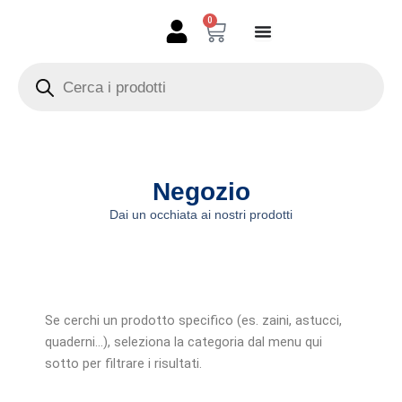
Vai
0
Carrello
al
contenuto
Products
search
Negozio
Dai un occhiata ai nostri prodotti
Se cerchi un prodotto specifico (es. zaini, astucci,
quaderni…), seleziona la categoria dal menu qui
sotto per filtrare i risultati.