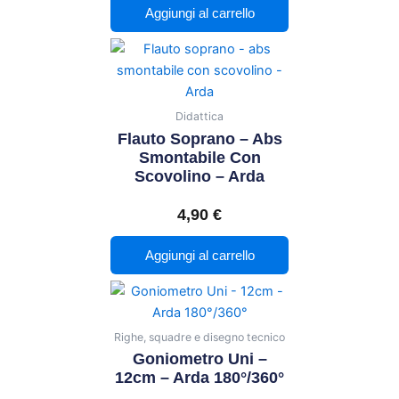
Aggiungi al carrello
Didattica
Flauto Soprano – Abs
Smontabile Con
Scovolino – Arda
4,90
€
Aggiungi al carrello
Questo
Fascia
prodotto
di
ha
Righe, squadre e disegno tecnico
prezzo:
più
Goniometro Uni –
da
varianti.
12cm – Arda 180°/360°
1,30 €
Le