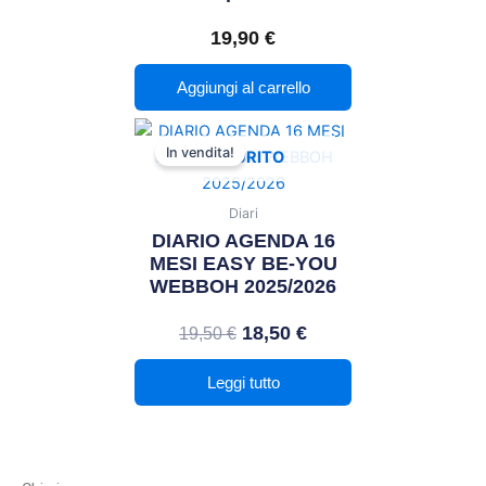
19,90
€
Aggiungi al carrello
Il
Il
In vendita!
ESAURITO
prezzo
prezzo
originale
attuale
Diari
era:
è:
DIARIO AGENDA 16
19,50 €.
18,50 €.
MESI EASY BE-YOU
WEBBOH 2025/2026
18,50
€
19,50
€
Leggi tutto