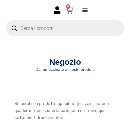
Vai
0
Carrello
al
contenuto
Products
search
Negozio
Dai un occhiata ai nostri prodotti
Se cerchi un prodotto specifico (es. zaini, astucci,
quaderni…), seleziona la categoria dal menu qui
sotto per filtrare i risultati.