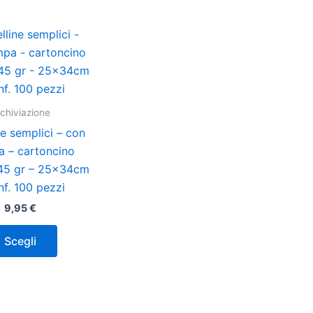
Questo
prodotto
ha
più
varianti.
chiviazione
Le
ne semplici – con
opzioni
a – cartoncino
possono
145 gr – 25x34cm
essere
nf. 100 pezzi
scelte
9,95
€
nella
pagina
Scegli
del
prodotto