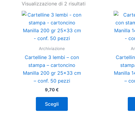
Visualizzazione di 2 risultati
Questo
prodotto
ha
più
varianti.
Archiviazione
Ar
Le
Cartelline 3 lembi – con
Cartelli
opzioni
stampa – cartoncino
stamp
possono
Manilla 200 gr 25×33 cm
Manilla 
essere
– conf. 50 pezzi
– co
scelte
9,70
€
nella
pagina
Scegli
del
prodotto