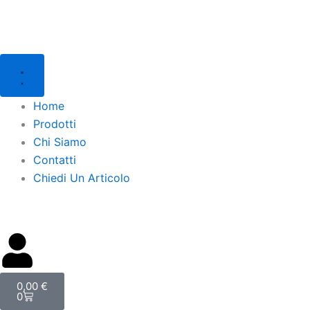
Vai
al
contenuto
Home
Prodotti
Chi Siamo
Contatti
Chiedi Un Articolo
Carrello
0,00
€
0