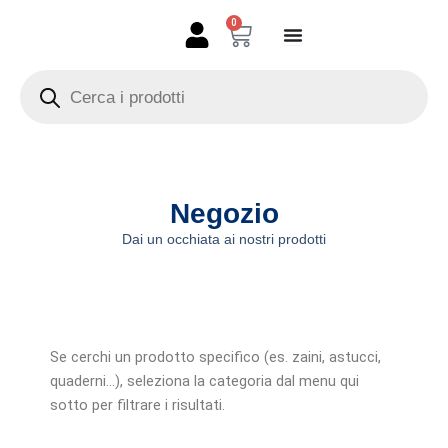
Vai
0
Carrello
al
contenuto
Products
search
Negozio
Dai un occhiata ai nostri prodotti
Se cerchi un prodotto specifico (es. zaini, astucci,
quaderni…), seleziona la categoria dal menu qui
sotto per filtrare i risultati.