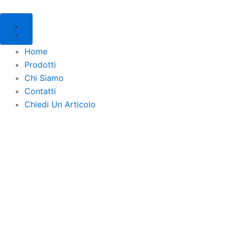
Products
Products
Vai
search
search
al
contenuto
Home
Prodotti
Chi Siamo
Contatti
Chiedi Un Articolo