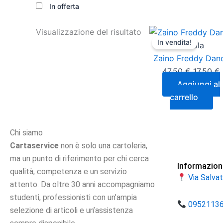
In offerta
Il
I
Visualizzazione del risultato
In vendita!
prezzo
Scuola
original
Zaino Freddy Dan
era:
è
47,50
€
17,50
€
47,50 €.
Aggiungi al
carrello
Chi siamo
Cartaservice
non è solo una cartoleria,
ma un punto di riferimento per chi cerca
Informazion
qualità, competenza e un servizio
Via Salva
attento. Da oltre 30 anni accompagniamo
studenti, professionisti con un’ampia
0952113
selezione di articoli e un’assistenza