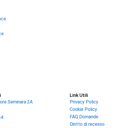
l
prezzo
e
attuale
ce
:
17,50 €.
i
Link Utili
tore Seminara 2A
Privacy Policy
Cookie Policy
FAQ Domande
64
Diritto di recesso