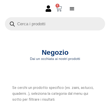
Vai
0
Carrello
al
contenuto
Products
search
Negozio
Dai un occhiata ai nostri prodotti
Se cerchi un prodotto specifico (es. zaini, astucci,
quaderni…), seleziona la categoria dal menu qui
sotto per filtrare i risultati.