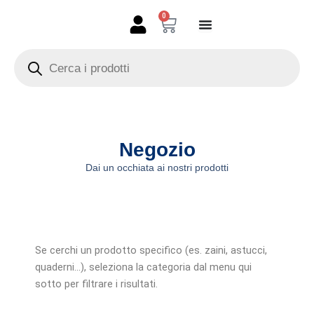
Vai
0
Carrello
al
contenuto
Products
search
Negozio
Dai un occhiata ai nostri prodotti
Se cerchi un prodotto specifico (es. zaini, astucci,
quaderni…), seleziona la categoria dal menu qui
sotto per filtrare i risultati.