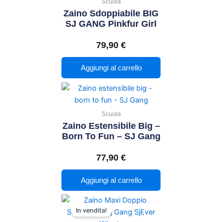
Scuola
Zaino Sdoppiabile BIG
SJ GANG Pinkfur Girl
79,90
€
Aggiungi al carrello
Scuola
Zaino Estensibile Big –
Born To Fun – SJ Gang
77,90
€
Aggiungi al carrello
Il
Il
In vendita!
prezzo
prezzo