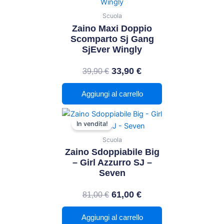
originale
attuale
Scuola
era:
è:
Zaino Maxi Doppio
39,90 €.
33,90 €.
Scomparto Sj Gang
SjEver Wingly
33,90
€
39,90
€
Aggiungi al carrello
Il
Il
In vendita!
prezzo
prezzo
Scuola
originale
attuale
Zaino Sdoppiabile Big
era:
è:
– Girl Azzurro SJ –
81,00 €.
61,00 €.
Seven
61,00
€
81,00
€
Aggiungi al carrello