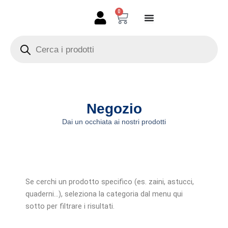
Vai
0
Carrello
al
contenuto
Products
search
Negozio
Dai un occhiata ai nostri prodotti
Se cerchi un prodotto specifico (es. zaini, astucci,
quaderni…), seleziona la categoria dal menu qui
sotto per filtrare i risultati.