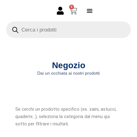
Vai
0
Carrello
al
contenuto
Products
search
Negozio
Dai un occhiata ai nostri prodotti
Se cerchi un prodotto specifico (es. zaini, astucci,
quaderni…), seleziona la categoria dal menu qui
sotto per filtrare i risultati.