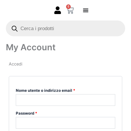
Vai
0
Carrello
al
contenuto
Products
search
My Account
Accedi
Richiesto
Richiesto
Richiesto
Richiesto
Nome utente o indirizzo email
*
Password
*