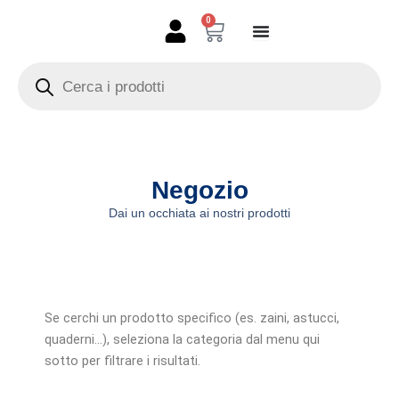
Vai
0
Carrello
al
contenuto
Products
search
Negozio
Dai un occhiata ai nostri prodotti
Se cerchi un prodotto specifico (es. zaini, astucci,
quaderni…), seleziona la categoria dal menu qui
sotto per filtrare i risultati.