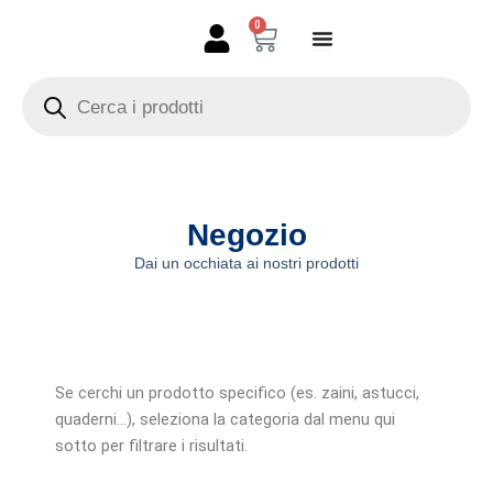
Vai
0
Carrello
al
contenuto
Products
search
Negozio
Dai un occhiata ai nostri prodotti
Se cerchi un prodotto specifico (es. zaini, astucci,
quaderni…), seleziona la categoria dal menu qui
sotto per filtrare i risultati.