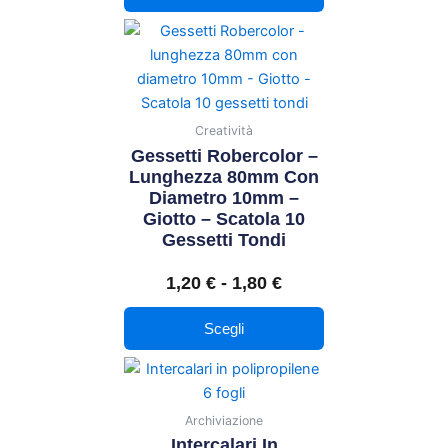
essere
Questo
Fascia
scelte
prodotto
di
nella
ha
prezzo:
pagina
più
da
del
varianti.
Creatività
1,20 €
prodotto
Le
Gessetti Robercolor –
a
opzioni
Lunghezza 80mm Con
1,80 €
Diametro 10mm –
possono
Giotto – Scatola 10
essere
Gessetti Tondi
scelte
nella
1,20
€
-
1,80
€
pagina
del
Scegli
prodotto
Archiviazione
Intercalari In