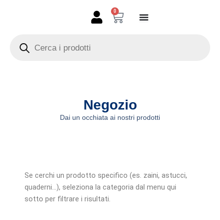
Vai
0
Carrello
al
contenuto
Products
search
Negozio
Dai un occhiata ai nostri prodotti
Se cerchi un prodotto specifico (es. zaini, astucci,
quaderni…), seleziona la categoria dal menu qui
sotto per filtrare i risultati.