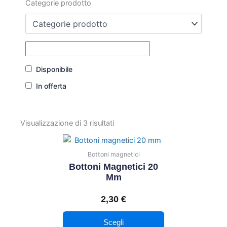
Categorie prodotto
Disponibile
In offerta
Visualizzazione di 3 risultati
Questo
prodotto
Bottoni magnetici
ha
Bottoni Magnetici 20
più
Mm
varianti.
2,30
€
Le
opzioni
Scegli
possono