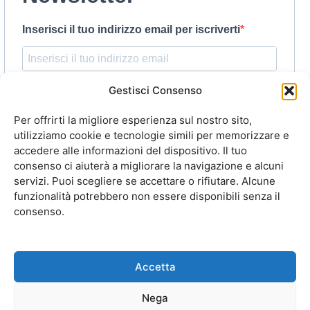
Inserisci il tuo indirizzo email per iscriverti
Indica il tuo indirizzo email per iscriverti. Es. abc@xyz.com
Gestisci Consenso
ho letto e accetto l'informativa sulla
Privacy
e
Per offrirti la migliore esperienza sul nostro sito,
acconsento al trattamento dei miei dati per l’invio della
utilizziamo cookie e tecnologie simili per memorizzare e
accedere alle informazioni del dispositivo. Il tuo
Newsletter.
consenso ci aiuterà a migliorare la navigazione e alcuni
servizi. Puoi scegliere se accettare o rifiutare. Alcune
funzionalità potrebbero non essere disponibili senza il
ISCRIVITI
consenso.
Accetta
Copyright © 2025 Cartaservice
Nega