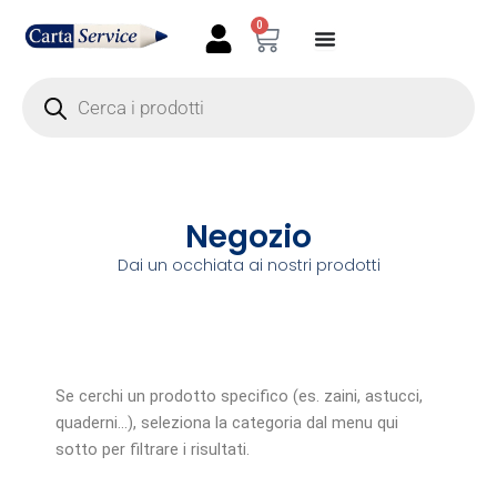
Vai
0
Carrello
al
contenuto
Products
search
Negozio
Dai un occhiata ai nostri prodotti
Se cerchi un prodotto specifico (es. zaini, astucci,
quaderni…), seleziona la categoria dal menu qui
sotto per filtrare i risultati.