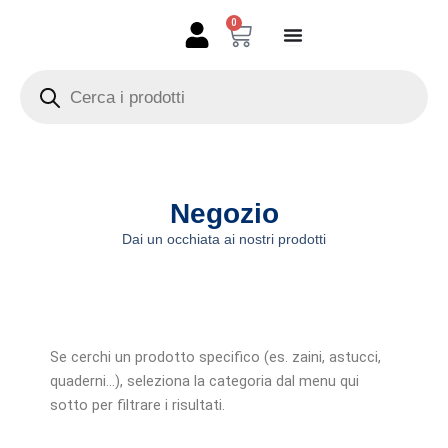
Vai
0
Carrello
al
contenuto
Products
search
Negozio
Dai un occhiata ai nostri prodotti
Se cerchi un prodotto specifico (es. zaini, astucci,
quaderni…), seleziona la categoria dal menu qui
sotto per filtrare i risultati.