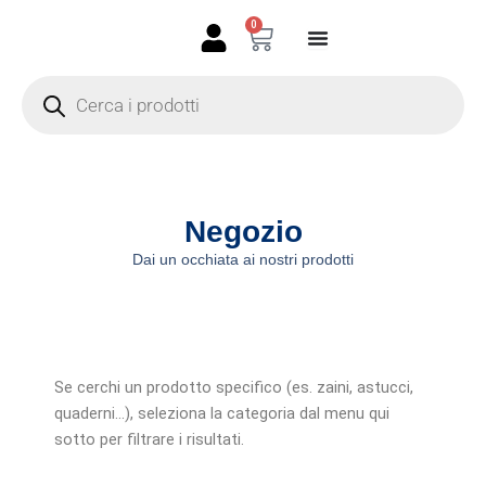
Vai
0
Carrello
al
contenuto
Products
search
Negozio
Dai un occhiata ai nostri prodotti
Se cerchi un prodotto specifico (es. zaini, astucci,
quaderni…), seleziona la categoria dal menu qui
sotto per filtrare i risultati.