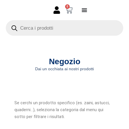
Vai
0
Carrello
al
contenuto
Products
search
Negozio
Dai un occhiata ai nostri prodotti
Se cerchi un prodotto specifico (es. zaini, astucci,
quaderni…), seleziona la categoria dal menu qui
sotto per filtrare i risultati.