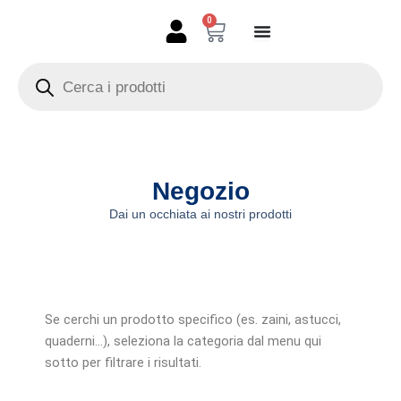
Vai
0
Carrello
al
contenuto
Products
search
Negozio
Dai un occhiata ai nostri prodotti
Se cerchi un prodotto specifico (es. zaini, astucci,
quaderni…), seleziona la categoria dal menu qui
sotto per filtrare i risultati.