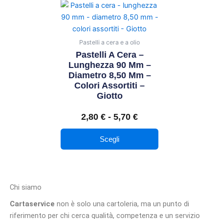
Questo
Fascia
prodotto
di
ha
prezzo:
più
Pastelli a cera e a olio
da
varianti.
Pastelli A Cera –
2,80 €
Le
Lunghezza 90 Mm –
a
Diametro 8,50 Mm –
opzioni
5,70 €
Colori Assortiti –
possono
Giotto
essere
scelte
2,80
€
-
5,70
€
nella
pagina
Scegli
del
prodotto
Chi siamo
Cartaservice
non è solo una cartoleria, ma un punto di
riferimento per chi cerca qualità, competenza e un servizio