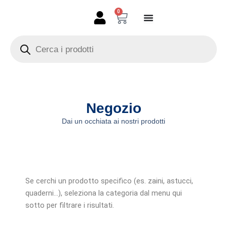
Vai
0
Carrello
al
contenuto
Products
search
Negozio
Dai un occhiata ai nostri prodotti
Se cerchi un prodotto specifico (es. zaini, astucci,
quaderni…), seleziona la categoria dal menu qui
sotto per filtrare i risultati.