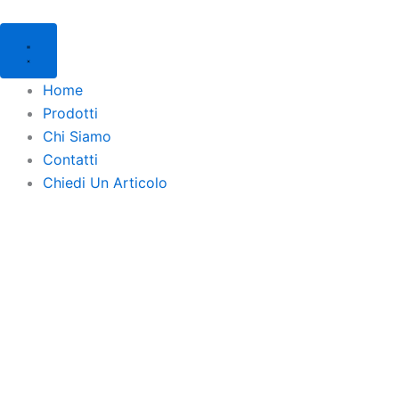
Products
Products
Vai
search
search
al
contenuto
Home
Prodotti
Chi Siamo
Contatti
Chiedi Un Articolo