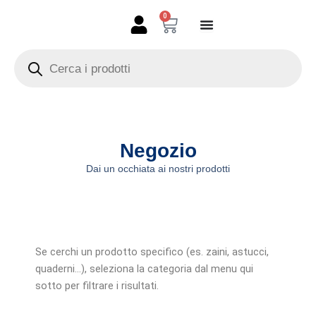
Vai
0
Carrello
al
contenuto
Products
search
Negozio
Dai un occhiata ai nostri prodotti
Se cerchi un prodotto specifico (es. zaini, astucci,
quaderni…), seleziona la categoria dal menu qui
sotto per filtrare i risultati.