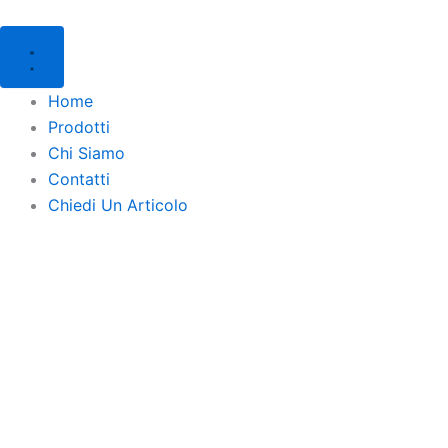
Products
Products
Vai
search
search
al
contenuto
Home
Prodotti
Chi Siamo
Contatti
Chiedi Un Articolo