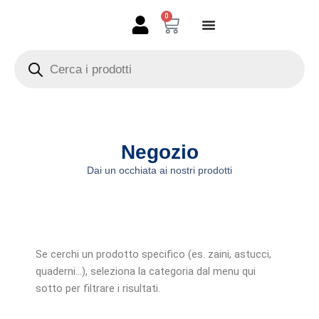
Vai
0
Carrello
al
contenuto
Products
search
Negozio
Dai un occhiata ai nostri prodotti
Se cerchi un prodotto specifico (es. zaini, astucci,
quaderni…), seleziona la categoria dal menu qui
sotto per filtrare i risultati.