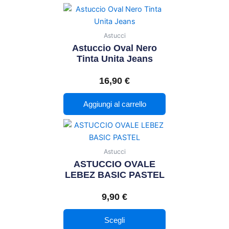
Astucci
Astuccio Oval Nero
Tinta Unita Jeans
16,90
€
Aggiungi al carrello
Questo
prodotto
ha
Astucci
più
ASTUCCIO OVALE
varianti.
LEBEZ BASIC PASTEL
Le
9,90
€
opzioni
possono
Scegli
essere