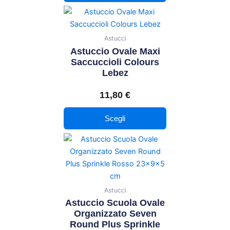
scelte
Questo
nella
prodotto
pagina
ha
Astucci
del
più
Astuccio Ovale Maxi
prodotto
varianti.
Saccuccioli Colours
Lebez
Le
opzioni
11,80
€
possono
essere
Scegli
scelte
nella
pagina
del
prodotto
Astucci
Astuccio Scuola Ovale
Organizzato Seven
Round Plus Sprinkle