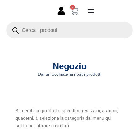
Vai
0
Carrello
al
contenuto
Products
search
Negozio
Dai un occhiata ai nostri prodotti
Se cerchi un prodotto specifico (es. zaini, astucci,
quaderni…), seleziona la categoria dal menu qui
sotto per filtrare i risultati.