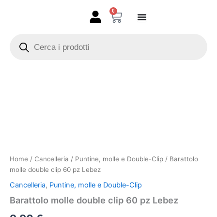
Vai
0
Carrello
al
contenuto
Products
search
Barattolo
molle
double
clip
60
pz
Lebez
quantità
Home
/
Cancelleria
/
Puntine, molle e Double-Clip
/ Barattolo
molle double clip 60 pz Lebez
Cancelleria
,
Puntine, molle e Double-Clip
Barattolo molle double clip 60 pz Lebez