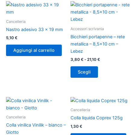
Fascia
Questo
di
prodotto
prezzo:
ha
da
Cancelleria
3,80 €
più
Accessori scrivania
a
Nastro adesivo 33 x 19 mm
varianti.
21,10 €
Bicchieri portapenne – rete
5,10
€
Le
metallica – 8,5×10 cm –
opzioni
Aggiungi al carrello
Lebez
possono
3,80
€
-
21,10
€
essere
scelte
Scegli
nella
pagina
del
prodotto
Fascia
Questo
di
prodotto
prezzo:
Cancelleria
ha
da
Cancelleria
Colla liquida Coprex 125g
2,00 €
più
a
Colla vinilica Vinilik – bianco –
1,30
€
varianti.
2,90 €
Giotto