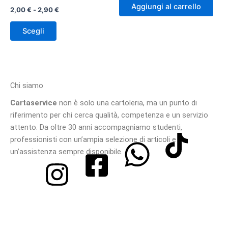
Le
Aggiungi al carrello
2,00
€
-
2,90
€
opzioni
possono
Scegli
essere
scelte
nella
pagina
Chi siamo
del
prodotto
Cartaservice
non è solo una cartoleria, ma un punto di
riferimento per chi cerca qualità, competenza e un servizio
attento. Da oltre 30 anni accompagniamo studenti,
professionisti con un’ampia selezione di articoli e
un’assistenza sempre disponibile.