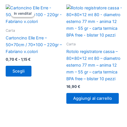
Fascia
Questo
di
In vendita!
In vendita!
prodotto
prezzo:
da
ha
0,70 €
più
Carta
a
varianti.
1,15 €
Cartoncino Elle Erre –
Le
Carta
50x70cm / 70×100 – 220gr –
opzioni
Fabriano v.colori
Rotolo registratore cassa –
possono
80x80x12 mt 80 – diametro
0,70
€
-
1,15
€
essere
esterno 77 mm – anima 12
scelte
Scegli
mm – 55 gr – carta termica
nella
BPA free – blister 10 pezzi
pagina
16,90
€
del
prodotto
Aggiungi al carrello