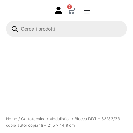
Vai
0
Carrello
al
contenuto
Products
search
Blocco
DDT
-
33/33/33
copie
autoricopianti
-
21,5
x
14,8
cm
quantità
Home
/
Cartotecnica
/
Modulistica
/ Blocco DDT – 33/33/33
copie autoricopianti – 21,5 x 14,8 cm