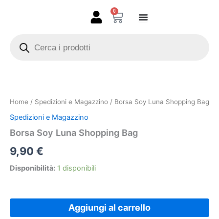
Vai
0
Carrello
al
contenuto
Products
search
Borsa
Soy
Luna
Home
/
Spedizioni e Magazzino
/ Borsa Soy Luna Shopping Bag
Shopping
Bag
Spedizioni e Magazzino
quantità
Borsa Soy Luna Shopping Bag
9,90
€
Disponibilità:
1 disponibili
Aggiungi al carrello