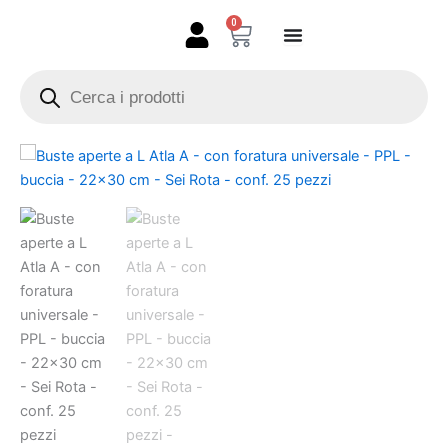
Vai
0
Carrello
al
contenuto
Products
search
Buste
aperte
a
L
Atla
A
-
con
foratura
universale
-
PPL
-
buccia
-