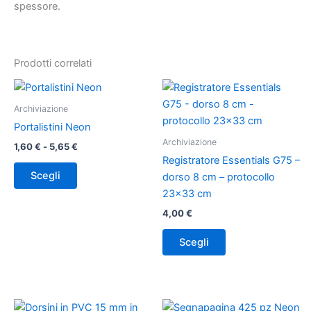
spessore.
Prodotti correlati
Fascia
Questo
Questo
di
prodotto
prodotto
prezzo:
Archiviazione
ha
da
ha
Portalistini Neon
1,60 €
più
più
Archiviazione
a
1,60
€
-
5,65
€
varianti.
varianti.
5,65 €
Registratore Essentials G75 –
Le
Le
Scegli
dorso 8 cm – protocollo
opzioni
opzioni
23×33 cm
possono
possono
4,00
€
essere
essere
scelte
scelte
Scegli
nella
nella
pagina
pagina
del
del
prodotto
prodotto
Questo