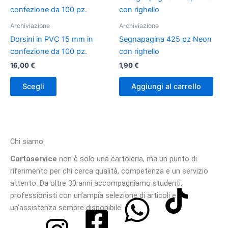
prodotto
ha
Archiviazione
Archiviazione
più
Dorsini in PVC 15 mm in
Segnapagina 425 pz Neon
varianti.
confezione da 100 pz.
con righello
Le
16,00
€
1,90
€
opzioni
possono
Scegli
Aggiungi al carrello
essere
scelte
nella
pagina
Chi siamo
del
prodotto
Cartaservice
non è solo una cartoleria, ma un punto di
riferimento per chi cerca qualità, competenza e un servizio
attento. Da oltre 30 anni accompagniamo studenti,
professionisti con un’ampia selezione di articoli e
un’assistenza sempre disponibile.