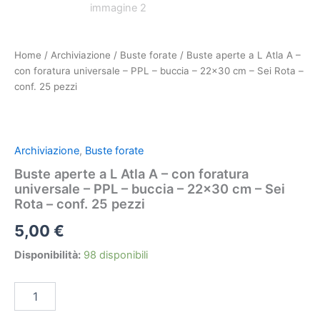
22x30
cm
-
Sei
Home
/
Archiviazione
/
Buste forate
/ Buste aperte a L Atla A –
Rota
con foratura universale – PPL – buccia – 22×30 cm – Sei Rota –
-
conf. 25 pezzi
conf.
25
pezzi
quantità
Archiviazione
,
Buste forate
Buste aperte a L Atla A – con foratura
universale – PPL – buccia – 22×30 cm – Sei
Rota – conf. 25 pezzi
5,00
€
Disponibilità:
98 disponibili