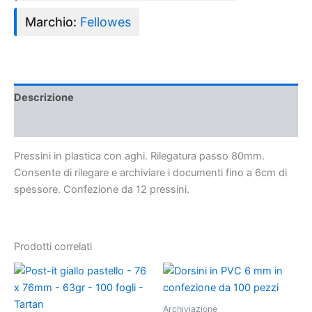
Marchio:
Fellowes
Descrizione
Recensioni (0)
Pressini in plastica con aghi. Rilegatura passo 80mm.
Consente di rilegare e archiviare i documenti fino a 6cm di
spessore. Confezione da 12 pressini.
Prodotti correlati
Questo
prodotto
ha
Archiviazione