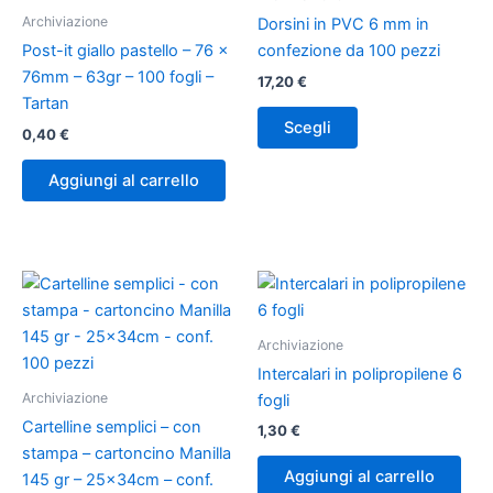
più
Archiviazione
Dorsini in PVC 6 mm in
varianti.
Post-it giallo pastello – 76 x
confezione da 100 pezzi
Le
76mm – 63gr – 100 fogli –
17,20
€
opzioni
Tartan
possono
Scegli
0,40
€
essere
scelte
Aggiungi al carrello
nella
pagina
del
prodotto
Questo
prodotto
ha
Archiviazione
più
Intercalari in polipropilene 6
varianti.
Archiviazione
fogli
Le
Cartelline semplici – con
1,30
€
opzioni
stampa – cartoncino Manilla
possono
Aggiungi al carrello
145 gr – 25x34cm – conf.