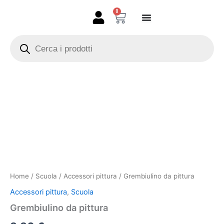
Vai
0
Carrello
al
contenuto
Products
search
Grembiulino
da
pittura
quantità
Home
/
Scuola
/
Accessori pittura
/ Grembiulino da pittura
Accessori pittura
,
Scuola
Grembiulino da pittura