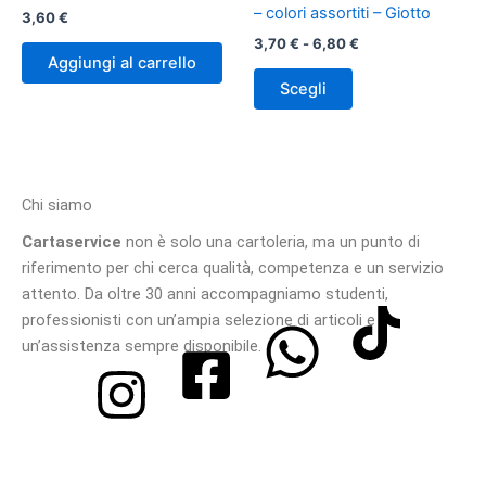
Le
– colori assortiti – Giotto
3,60
€
opzioni
3,70
€
-
6,80
€
possono
Aggiungi al carrello
essere
Scegli
scelte
nella
pagina
del
Chi siamo
prodotto
Cartaservice
non è solo una cartoleria, ma un punto di
riferimento per chi cerca qualità, competenza e un servizio
attento. Da oltre 30 anni accompagniamo studenti,
professionisti con un’ampia selezione di articoli e
un’assistenza sempre disponibile.