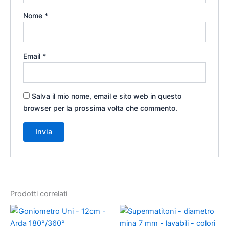
Nome
*
Email
*
Salva il mio nome, email e sito web in questo
browser per la prossima volta che commento.
Prodotti correlati
Fascia
Fascia
Questo
Questo
di
di
prodotto
prodotto
prezzo:
prezzo: