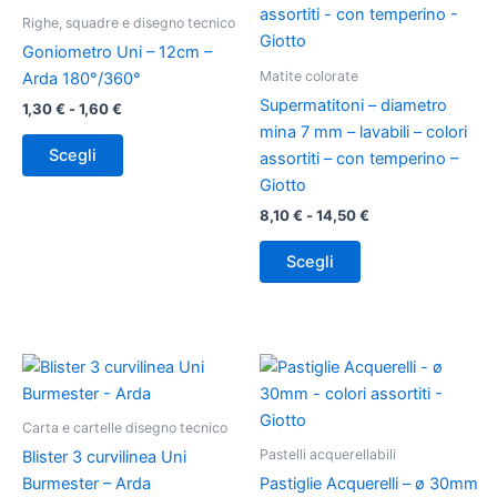
da
ha
ha
da
Righe, squadre e disegno tecnico
1,30 €
8,10 €
più
più
a
a
Goniometro Uni – 12cm –
varianti.
varianti.
1,60 €
14,50 €
Matite colorate
Arda 180°/360°
Le
Le
Supermatitoni – diametro
1,30
€
-
1,60
€
opzioni
opzioni
mina 7 mm – lavabili – colori
possono
possono
Scegli
assortiti – con temperino –
essere
essere
Giotto
scelte
scelte
8,10
€
-
14,50
€
nella
nella
pagina
pagina
Scegli
del
del
prodotto
prodotto
Fascia
Questo
di
prodotto
prezzo:
ha
da
Carta e cartelle disegno tecnico
3,70 €
più
Pastelli acquerellabili
a
Blister 3 curvilinea Uni
varianti.
6,80 €
Burmester – Arda
Pastiglie Acquerelli – ø 30mm