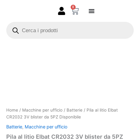
Vai
0
Carrello
al
contenuto
Products
search
Pila
al
litio
Elbat
CR2032
3V
blister
da
5PZ
Disponibile
quantità
Home
/
Macchine per ufficio
/
Batterie
/ Pila al litio Elbat
CR2032 3V blister da 5PZ Disponibile
Batterie
,
Macchine per ufficio
Pila al litio Elbat CR2032 3V blister da 5PZ