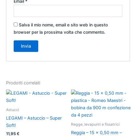
Email
*
Salva il mio nome, email e sito web in questo
browser per la prossima volta che commento.
Prodotti correlati
Questo
prodotto
ha
Astucci
più
LEGAMI – Astuccio – Super
varianti.
Regge, levapunti e fissatrici
Soft!
Le
Reggia – 15 x 0,50 mm –
11,95
€