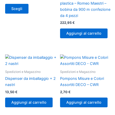
opzioni
plastica – Romeo Maestri –
possono
Scegli
bobina da 900 m confezione
essere
da 4 pezzi
scelte
222,95
€
nella
pagina
Aggiungi al carrello
del
prodotto
Spedizioni e Magazzino
Spedizioni e Magazzino
Dispenser da imballaggio + 2
Pompons Misure e Colori
nastri
Assortiti DECO – CWR
13,50
€
2,70
€
Aggiungi al carrello
Aggiungi al carrello