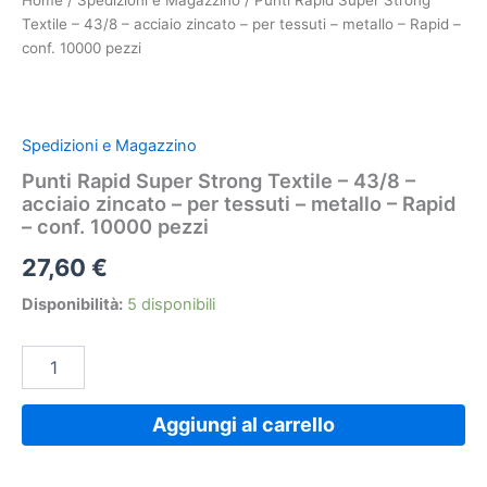
Home
/
Spedizioni e Magazzino
/ Punti Rapid Super Strong
-
Textile – 43/8 – acciaio zincato – per tessuti – metallo – Rapid –
Rapid
-
conf. 10000 pezzi
conf.
10000
pezzi
quantità
Spedizioni e Magazzino
Punti Rapid Super Strong Textile – 43/8 –
acciaio zincato – per tessuti – metallo – Rapid
– conf. 10000 pezzi
27,60
€
Disponibilità:
5 disponibili
Aggiungi al carrello