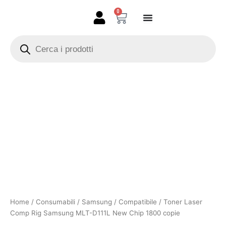
Vai
0
Carrello
al
contenuto
Products
search
Toner
Laser
Comp
Rig
Samsung
MLT-
D111L
New
Chip
1800
copie
quantità
Home
/
Consumabili
/
Samsung
/
Compatibile
/ Toner Laser
Comp Rig Samsung MLT-D111L New Chip 1800 copie