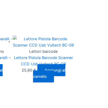
ino
Lettori barcode
elli –
Lettore Pistola Barcode Scanner
CCD Usb Vultech BC-08
al
25,60
€
Aggiungi al
carrello