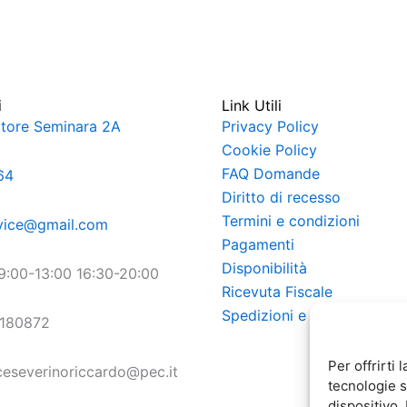
i
Link Utili
atore Seminara 2A
Privacy Policy
Cookie Policy
FAQ Domande
64
Diritto di recesso
Termini e condizioni
ervice@gmail.com
Pagamenti
Disponibilità
 9:00-13:00 16:30-20:00
Ricevuta Fiscale
Spedizioni e Consegna
1180872
Per offrirti 
ceseverinoriccardo@pec.it
tecnologie s
dispositivo.