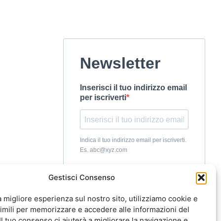
Newsletter
Inserisci il tuo indirizzo email
per iscriverti
Indica il tuo indirizzo email per iscriverti.
Es. abc@xyz.com
ho letto e accetto l'informativa
Gestisci Consenso
sulla
Privacy
e acconsento al
trattamento dei miei dati per
la migliore esperienza sul nostro sito, utilizziamo cookie e
l’invio della Newsletter.
imili per memorizzare e accedere alle informazioni del
 Il tuo consenso ci aiuterà a migliorare la navigazione e