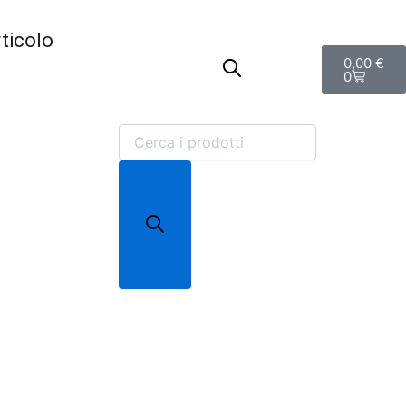
Carrello
Products
rticolo
search
0,00
€
0