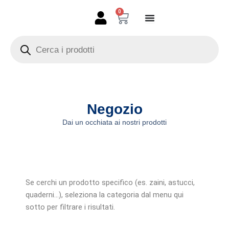
Vai
0
Carrello
al
contenuto
Products
search
Negozio
Dai un occhiata ai nostri prodotti
Se cerchi un prodotto specifico (es. zaini, astucci,
quaderni…), seleziona la categoria dal menu qui
sotto per filtrare i risultati.