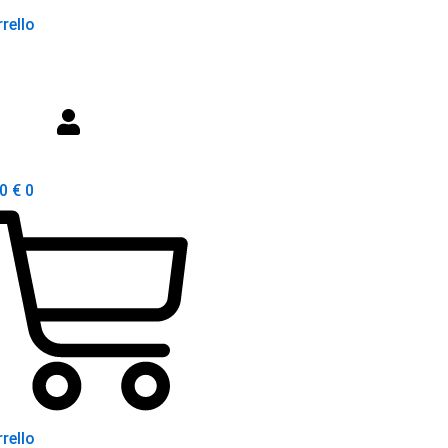
rello
00
€
0
rello