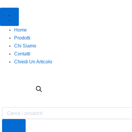
Products
Products
Hp
Vai
search
search
-
al
Cartuccia
contenuto
ink
originale
Home
-
Prodotti
963XL
-
Chi Siamo
Giallo
Contatti
-
3JA29AE
Chiedi Un Articolo
-
1.600
pag
quantità