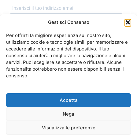
Indica il tuo indirizzo email per iscriverti. Es. abc@xyz.com
Gestisci Consenso
ho letto e accetto l'informativa sulla
Privacy
e
Per offrirti la migliore esperienza sul nostro sito,
acconsento al trattamento dei miei dati per l’invio della
utilizziamo cookie e tecnologie simili per memorizzare e
accedere alle informazioni del dispositivo. Il tuo
Newsletter.
consenso ci aiuterà a migliorare la navigazione e alcuni
servizi. Puoi scegliere se accettare o rifiutare. Alcune
funzionalità potrebbero non essere disponibili senza il
ISCRIVITI
consenso.
Accetta
Copyright © 2025 Cartaservice
Nega
All rights reserved –
Privacy
Visualizza le preferenze