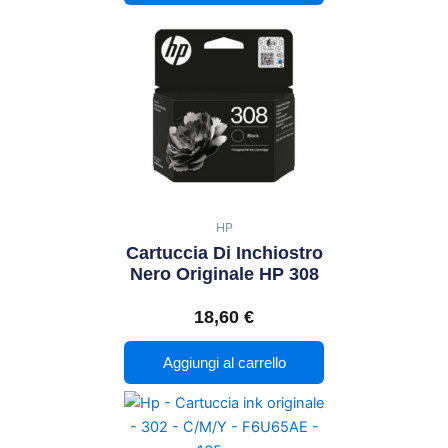
HP
Cartuccia Di Inchiostro
Nero Originale HP 308
18,60
€
Aggiungi al carrello