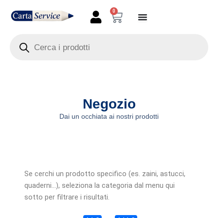
Vai
0
Carrello
al
contenuto
Products
search
Negozio
Dai un occhiata ai nostri prodotti
Se cerchi un prodotto specifico (es. zaini, astucci,
quaderni…), seleziona la categoria dal menu qui
sotto per filtrare i risultati.