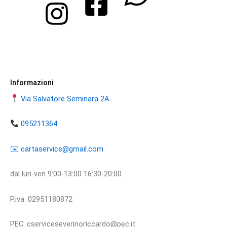
Informazioni
Via Salvatore Seminara 2A
095211364
​​✉️ ​cartaservice@gmail.com
dal lun-ven 9:00-13:00 16:30-20:00
P.iva: 02951180872
PEC: cserviceseverinoriccardo@pec.it