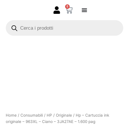
Vai
0
Carrello
al
contenuto
Products
search
Hp
-
Cartuccia
ink
originale
-
963XL
-
Ciano
-
3JA27AE
-
1.600
Home
/
Consumabili
/
HP
/
Originale
/ Hp – Cartuccia ink
pag
originale – 963XL – Ciano – 3JA27AE – 1.600 pag
quantità