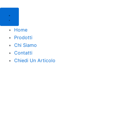
Products
Products
Vai
search
search
al
contenuto
Home
Prodotti
Chi Siamo
Contatti
Chiedi Un Articolo