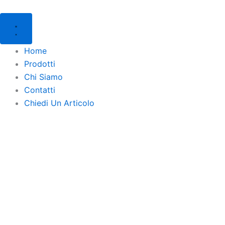
Products
Products
Vai
search
search
al
contenuto
Home
Prodotti
Chi Siamo
Contatti
Chiedi Un Articolo