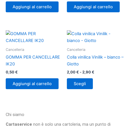
Aggiungi al carrello
Aggiungi al carrello
Fascia
Questo
di
prodotto
prezzo:
ha
da
Cancelleria
Cancelleria
2,00 €
più
a
GOMMA PER CANCELLARE
Colla vinilica Vinilik – bianco –
varianti.
2,90 €
IK20
Giotto
Le
0,50
€
2,00
€
-
2,90
€
opzioni
possono
Aggiungi al carrello
Scegli
essere
scelte
nella
pagina
Chi siamo
del
prodotto
Cartaservice
non è solo una cartoleria, ma un punto di