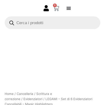
Vai
0
Carrello
al
contenuto
Products
search
LEGAMI
-
Set
di
6
Evidenziatori
Cancellabili
-
Magic
Highlighters
quantità
Home
/
Cancelleria
/
Scrittura e
correzione
/
Evidenziatori
/ LEGAMI – Set di 6 Evidenziatori
Cancellabili – Magic Highlighters