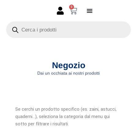
Vai
0
Carrello
al
contenuto
Products
search
Negozio
Dai un occhiata ai nostri prodotti
Se cerchi un prodotto specifico (es. zaini, astucci,
quaderni…), seleziona la categoria dal menu qui
sotto per filtrare i risultati.