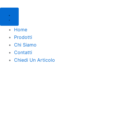
Products
Products
Numeratore
Vai
search
search
automatico
al
Lebez
contenuto
quantità
Home
Prodotti
Chi Siamo
Contatti
Chiedi Un Articolo